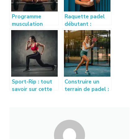
Programme
Raquette padel
musculation
débutant :
débutant : guide
comment bien
complet pour se
choisir sa
muscler
première
efficacement
raquette ?
Sport-Rip : tout
Construire un
savoir sur cette
terrain de padel :
nouvelle
prix, conseils et
tendance sport et
étapes à
bien-être
connaître