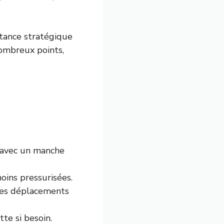
rtance stratégique
nombreux points,
, avec un manche
oins pressurisées.
 les déplacements
te si besoin.