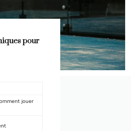
hniques pour
comment jouer
ent