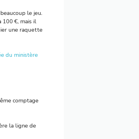
 beaucoup le jeu.
 100 €, mais il
gier une raquette
e du ministère
e même comptage
ière la ligne de