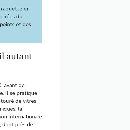
e raquette en
pirées du
 points et des
il autant
, avant de
. Il se pratique
touré de vitres
miques, la
tion Internationale
, dont près de