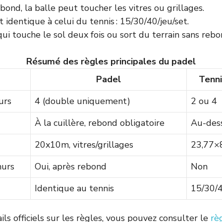
bond, la balle peut toucher les vitres ou grillages.
t identique à celui du tennis : 15/30/40/jeu/set.
ui touche le sol deux fois ou sort du terrain sans rebo
Résumé des règles principales du padel
Padel
Tenni
urs
4 (double uniquement)
2 ou 4
À la cuillère, rebond obligatoire
Au-dess
20x10m, vitres/grillages
23,77×
murs
Oui, après rebond
Non
Identique au tennis
15/30/4
ls officiels sur les règles, vous pouvez consulter le
rè