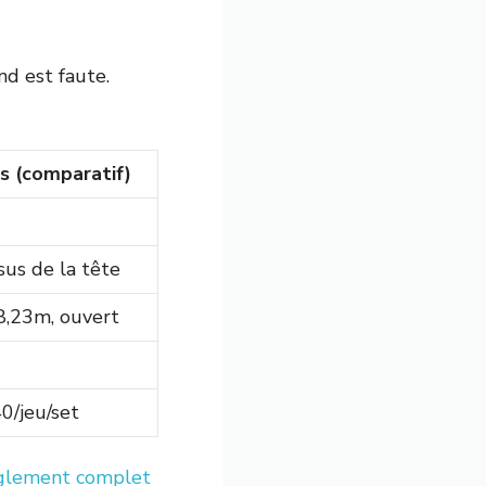
nd est faute.
s (comparatif)
us de la tête
8,23m, ouvert
0/jeu/set
glement complet