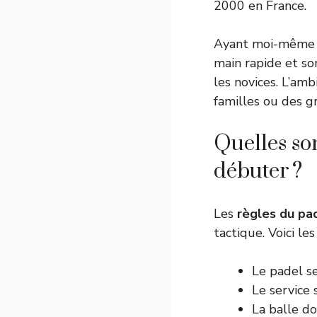
2000 en France.
Ayant moi-même dé
main rapide et so
les novices. L’amb
familles ou des g
Quelles so
débuter ?
Les
règles du pa
tactique. Voici les
Le padel s
Le service s
La balle do