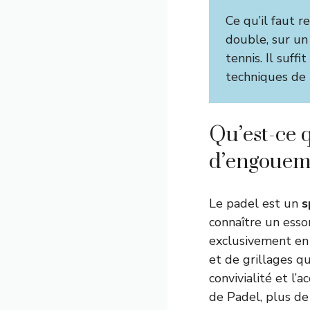
Ce qu’il faut re
double, sur un
tennis. Il suff
techniques de
Qu’est-ce q
d’engouem
Le padel est un
s
connaître un esso
exclusivement en 
et de grillages q
convivialité et l’
de Padel, plus de