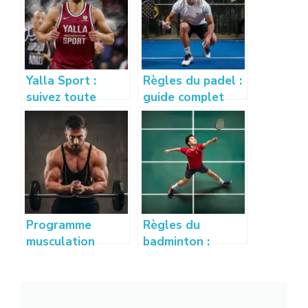
Yalla Sport :
Règles du padel :
suivez toute
guide complet
l’actualité et les
pour bien
résultats sportifs
comprendre ce
en direct
sport
Programme
Règles du
musculation
badminton :
débutant : guide
comprendre les
complet pour se
fondamentaux et
muscler
le déroulement
efficacement
du jeu