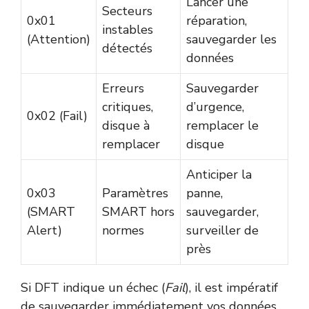
Lancer une
Secteurs
0x01
réparation,
instables
(Attention)
sauvegarder les
détectés
données
Erreurs
Sauvegarder
critiques,
d’urgence,
0x02 (Fail)
disque à
remplacer le
remplacer
disque
Anticiper la
0x03
Paramètres
panne,
(SMART
SMART hors
sauvegarder,
Alert)
normes
surveiller de
près
Si DFT indique un échec (
Fail
), il est impératif
de sauvegarder immédiatement vos données.