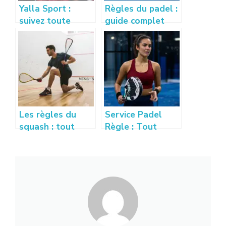
Yalla Sport :
Règles du padel :
suivez toute
guide complet
l’actualité et les
pour bien
résultats sportifs
comprendre ce
en direct
sport
Les règles du
Service Padel
squash : tout
Règle : Tout
comprendre pour
Comprendre sur
bien jouer à ce
la Règle du
sport
Service au Padel