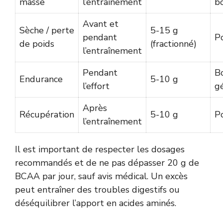
masse
l’entraînement
b
Avant et
Sèche / perte
5-15 g
pendant
P
de poids
(fractionné)
l’entraînement
Pendant
B
Endurance
5-10 g
l’effort
g
Après
Récupération
5-10 g
P
l’entraînement
Il est important de respecter les dosages
recommandés et de ne pas dépasser 20 g de
BCAA par jour, sauf avis médical. Un excès
peut entraîner des troubles digestifs ou
déséquilibrer l’apport en acides aminés.