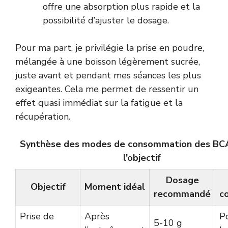
offre une absorption plus rapide et la
possibilité d’ajuster le dosage.
Pour ma part, je privilégie la prise en poudre,
mélangée à une boisson légèrement sucrée,
juste avant et pendant mes séances les plus
exigeantes. Cela me permet de ressentir un
effet quasi immédiat sur la fatigue et la
récupération.
Synthèse des modes de consommation des BC
l’objectif
Dosage
Objectif
Moment idéal
recommandé
c
Prise de
Après
P
5-10 g