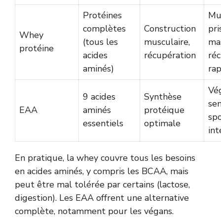
Protéines
Mus
complètes
Construction
pri
Whey
(tous les
musculaire,
ma
protéine
acides
récupération
ré
aminés)
rap
Vég
9 acides
Synthèse
sen
EAA
aminés
protéique
spo
essentiels
optimale
int
En pratique, la whey couvre tous les besoins
en acides aminés, y compris les BCAA, mais
peut être mal tolérée par certains (lactose,
digestion). Les EAA offrent une alternative
complète, notamment pour les végans.