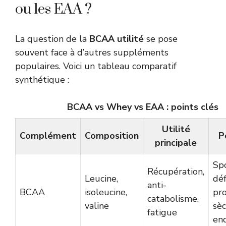
ou les EAA ?
La question de la
BCAA utilité
se pose
souvent face à d’autres suppléments
populaires. Voici un tableau comparatif
synthétique :
BCAA vs Whey vs EAA : points clés
Utilité
Complément
Composition
P
principale
Spo
Récupération,
Leucine,
déf
anti-
BCAA
isoleucine,
pro
catabolisme,
valine
sèc
fatigue
en