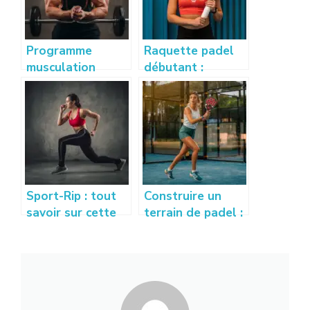
Programme
Raquette padel
musculation
débutant :
débutant : guide
comment bien
complet pour se
choisir sa
muscler
première
efficacement
raquette ?
Sport-Rip : tout
Construire un
savoir sur cette
terrain de padel :
nouvelle
prix, conseils et
tendance sport et
étapes à
bien-être
connaître