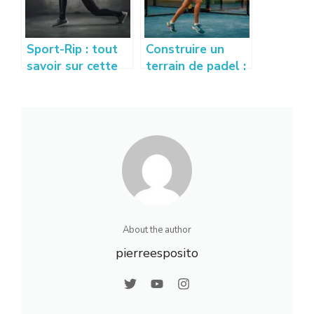
Sport-Rip : tout
Construire un
savoir sur cette
terrain de padel :
nouvelle
prix, conseils et
tendance sport et
étapes à
bien-être
connaître
About the author
pierreesposito