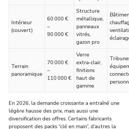
Structure
Bâtimen
60 000 €
métallique,
Intérieur
chauffag
–
panneaux
(couvert)
ventilat
90 000 €
vitrés,
éclaira
gazon pro
Verre
Tribune
70 000 €
extra-clair,
Terrain
équipe
–
finitions
panoramique
connect
110 000 €
haut de
personna
gamme
En 2026, la demande croissante a entraîné une
légère hausse des prix, mais aussi une
diversification des offres. Certains fabricants
proposent des packs “clé en main”, d’autres la