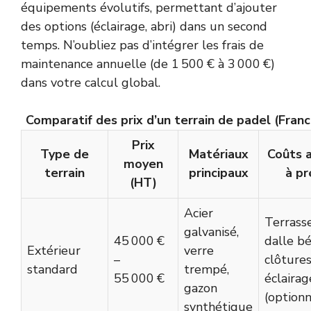
équipements évolutifs, permettant d’ajouter
des options (éclairage, abri) dans un second
temps. N’oubliez pas d’intégrer les frais de
maintenance annuelle (de 1 500 € à 3 000 €)
dans votre calcul global.
Comparatif des prix d’un terrain de padel (Fran
Prix
Type de
Matériaux
Coûts 
moyen
terrain
principaux
à pr
(HT)
Acier
Terrass
galvanisé,
45 000 €
dalle bé
Extérieur
verre
–
clôtures
standard
trempé,
55 000 €
éclairag
gazon
(optionn
synthétique