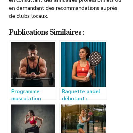
en consultant des annuaires professionnels ou
en demandant des recommandations auprès
de clubs locaux.
Publications Similaires :
Programme
Raquette padel
musculation
débutant :
débutant : guide
comment bien
complet pour se
choisir sa
muscler
première
efficacement
raquette ?