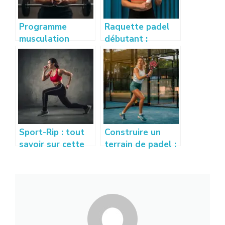
Programme
Raquette padel
musculation
débutant :
débutant : guide
comment bien
complet pour se
choisir sa
muscler
première
efficacement
raquette ?
Sport-Rip : tout
Construire un
savoir sur cette
terrain de padel :
nouvelle
prix, conseils et
tendance sport et
étapes à
bien-être
connaître