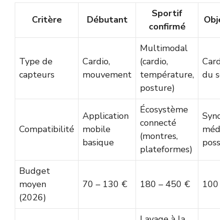
Sportif
Critère
Débutant
Obj
confirmé
Multimodal
Type de
Cardio,
(cardio,
Card
capteurs
mouvement
température,
du 
posture)
Écosystème
Application
Sync
connecté
Compatibilité
mobile
méd
(montres,
basique
poss
plateformes)
Budget
moyen
70 – 130 €
180 – 450 €
100
(2026)
Lavage à la