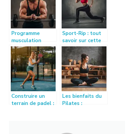
Programme
Sport-Rip : tout
musculation
savoir sur cette
débutant : guide
nouvelle
complet pour se
tendance sport et
muscler
bien-être
efficacement
Construire un
Les bienfaits du
terrain de padel :
Pilates :
prix, conseils et
améliorez votre
étapes à
santé physique et
connaître
mentale