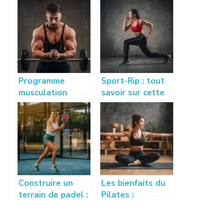
Programme
Sport-Rip : tout
musculation
savoir sur cette
débutant : guide
nouvelle
complet pour se
tendance sport et
muscler
bien-être
efficacement
Construire un
Les bienfaits du
terrain de padel :
Pilates :
prix, conseils et
améliorez votre