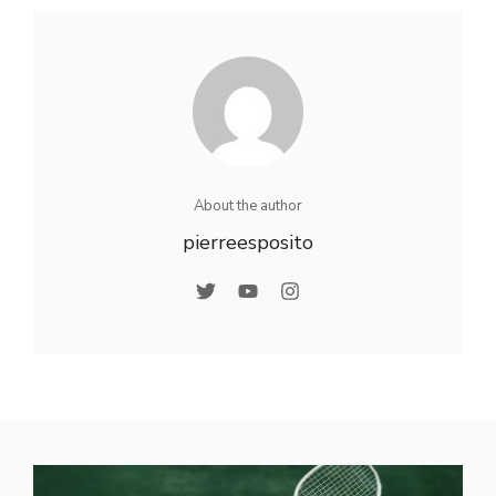
étapes à
santé physique et
connaître
mentale
About the author
pierreesposito