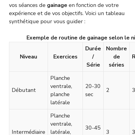
vos séances de
gainage
en fonction de votre
expérience et de vos objectifs. Voici un tableau
synthétique pour vous guider :
Exemple de routine de gainage selon le n
Durée
Nombre
Niveau
Exercices
/
de
Série
séries
Planche
ventrale,
20-30
Débutant
2
3
planche
sec
latérale
Planche
ventrale,
30-45
Intermédiaire
latérale,
3
3